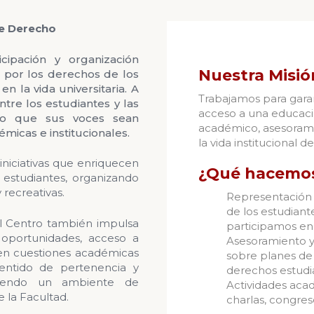
de Derecho
cipación y organización
Nuestra Misió
ar por los derechos de los
n la vida universitaria. A
Trabajamos para garan
tre los estudiantes y las
acceso a una educaci
ndo que sus voces sean
académico, asesorami
micas e institucionales.
la vida institucional d
iniciativas que enriquecen
¿Qué hacemo
 estudiantes, organizando
y recreativas.
Representación 
de los estudiant
el Centro también impulsa
participamos en
oportunidades, acceso a
Asesoramiento y
en cuestiones académicas
sobre planes de 
sentido de pertenencia y
derechos estudia
oviendo un ambiente de
Actividades aca
 la Facultad.
charlas, congres