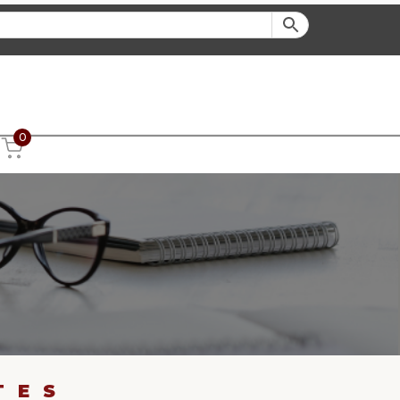
0
TES