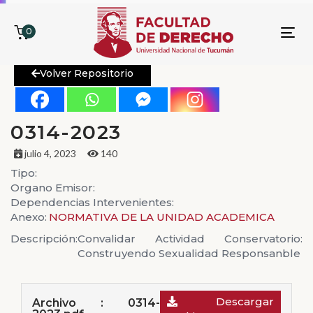
0
To
nav
Volver Repositorio
0314-2023
julio 4, 2023
140
Tipo:
Organo Emisor:
Dependencias Intervenientes:
Anexo:
NORMATIVA DE LA UNIDAD ACADEMICA
Descripción:
Convalidar Actividad Conservatorio:
Construyendo Sexualidad Responsanble
Descargar
Archivo : 0314-