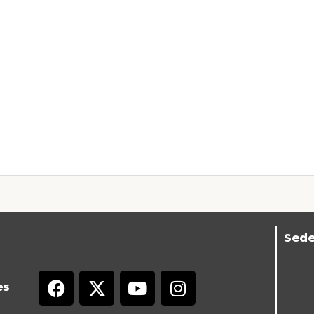
Sed
es