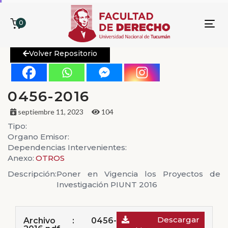
0
To
nav
Volver Repositorio
0456-2016
septiembre 11, 2023
104
Tipo:
Organo Emisor:
Dependencias Intervenientes:
Anexo:
OTROS
Descripción:
Poner en Vigencia los Proyectos de
Investigación PIUNT 2016
Descargar
Archivo : 0456-