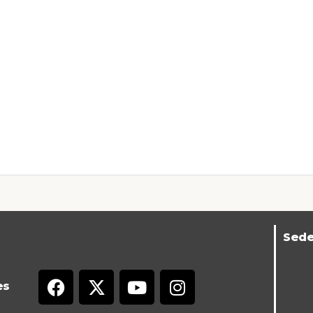
Sed
es