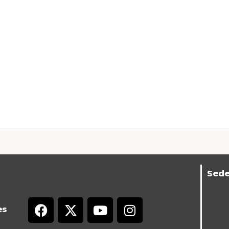
Sed
es