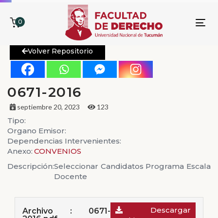
0
To
nav
Volver Repositorio
0671-2016
septiembre 20, 2023
123
Tipo:
Organo Emisor:
Dependencias Intervenientes:
Anexo:
CONVENIOS
Descripción:
Seleccionar Candidatos Programa Escala
Docente
Descargar
Archivo : 0671-