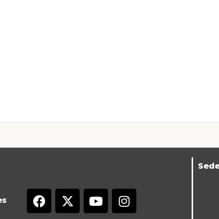
Sed
es