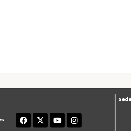
Sed
es