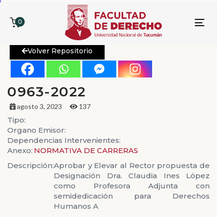
0
To
nav
Volver Repositorio
0963-2022
agosto 3, 2023
137
Tipo:
Organo Emisor:
Dependencias Intervenientes:
Anexo:
NORMATIVA DE CARRERAS
Descripción:
Aprobar y Elevar al Rector propuesta de
Designación Dra. Claudia Ines López
como Profesora Adjunta con
semidedicación para Derechos
Humanos A