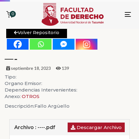
0
To
nav
Volver Repositorio
—-
septiembre 18, 2023
139
Tipo:
Organo Emisor:
Dependencias Intervenientes:
Anexo:
OTROS
Descripción:
Fallo Argüello
Archivo : ----.pdf
Descargar Archivo