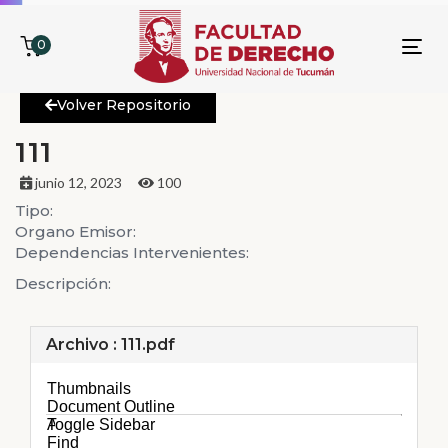
0
To
nav
Volver Repositorio
111
junio 12, 2023
100
Tipo:
Organo Emisor:
Dependencias Intervenientes:
Descripción:
Archivo : 111.pdf