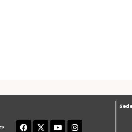
Sed
es