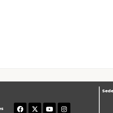
Sed
es