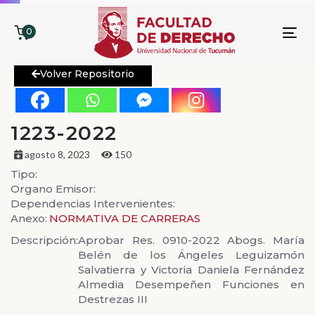
0
To
nav
Volver Repositorio
1223-2022
agosto 8, 2023
150
Tipo:
Organo Emisor:
Dependencias Intervenientes:
Anexo:
NORMATIVA DE CARRERAS
Descripción:
Aprobar Res. 0910-2022 Abogs. María
Belén de los Ángeles Leguizamón
Salvatierra y Victoria Daniela Fernández
Almedia Desempeñen Funciones en
Destrezas III