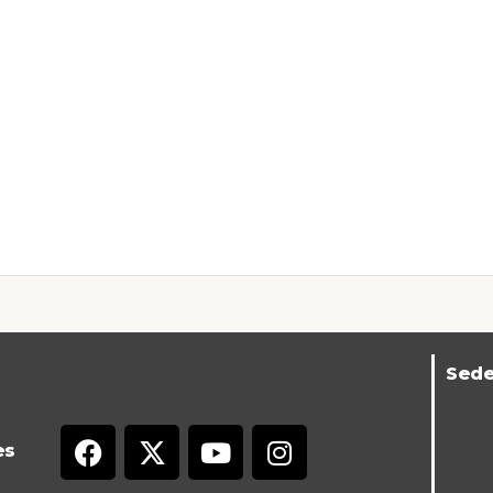
Sed
es