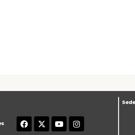
Sed
es