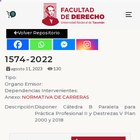
0
To
nav
Volver Repositorio
1574-2022
agosto 11, 2023
130
Tipo:
Organo Emisor:
Dependencias Intervenientes:
Anexo:
NORMATIVA DE CARRERAS
Descripción:
Disponer Cátedra B Paralela para
Práctica Profesional II y Destrezas V Plan
2000 y 2018