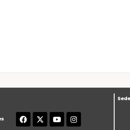
Sed
es