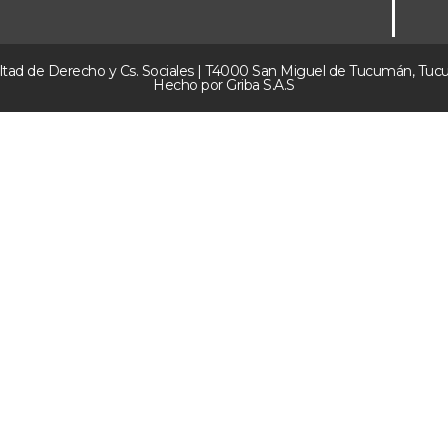
ltad de Derecho y Cs. Sociales | T4000 San Miguel de Tucumán, Tu
Hecho por Griba S.A.S