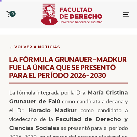
0
To
nav
← VOLVER A NOTICIAS
LA FÓRMULA GRUNAUER–MADKUR
FUE LA ÚNICA QUE SE PRESENTÓ
PARA EL PERÍODO 2026–2030
La fórmula integrada por la Dra.
María Cristina
como candidata a decana y
Grunauer de Falú
el Dr.
como candidato a
Horacio Madkur
vicedecano de la
Facultad de Derecho y
se presentó para el período
Ciencias Sociales
2026–2030, en el marco del proceso electoral en