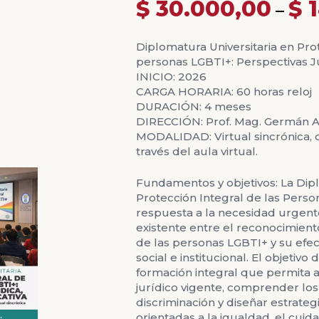
$
30.000,00
$
1
–
Diplomatura Universitaria en Prot
personas LGBTI+: Perspectivas Ju
INICIO: 2026
CARGA HORARIA: 60 horas reloj
DURACIÓN: 4 meses
DIRECCIÓN: Prof. Mag. Germán 
MODALIDAD: Virtual sincrónica, c
través del aula virtual.
Fundamentos y objetivos: La Dipl
Protección Integral de las Per
respuesta a la necesidad urgent
existente entre el reconocimien
de las personas LGBTI+ y su efec
social e institucional. El objetiv
formación integral que permita a
jurídico vigente, comprender los
discriminación y diseñar estrateg
orientadas a la igualdad, el cuidad