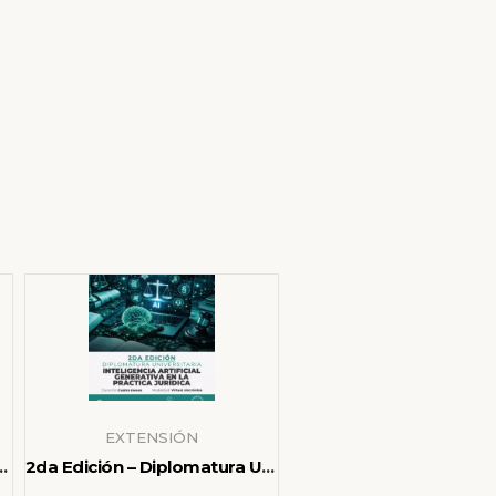
EXTENSIÓN
 casos: análisis crítico de sentencias judiciales
2da Edición – Diplomatura Universitaria en IA Generativa para la Práctica Jurídica